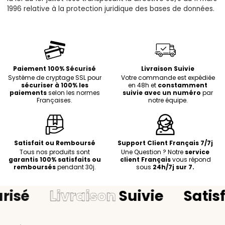
1996 relative à la protection juridique des bases de données.
Paiement 100% Sécurisé
Livraison Suivie
Système de cryptage SSL pour
Votre commande est expédiée
sécuriser à 100% les
en 48h et
constamment
paiements
selon les normes
suivie avec un numéro
par
Françaises.
notre équipe.
Satisfait ou Remboursé
Support Client Français 7/7j
Tous nos produits sont
Une Question ? Notre
service
garantis 100% satisfaits ou
client Français
vous répond
remboursés
pendant 30j.
sous
24h/7j sur 7.
isé
Livraison
Suivie
Satisf