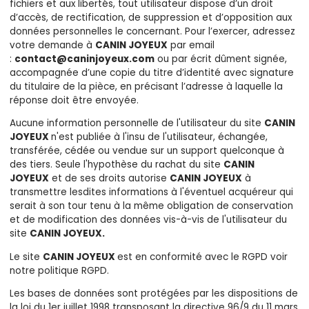
fichiers et aux libertés, tout utilisateur dispose d’un droit
d’accès, de rectification, de suppression et d’opposition aux
données personnelles le concernant. Pour l’exercer, adressez
votre demande à
CANIN JOYEUX
par email
:
contact@caninjoyeux.com
ou par écrit dûment signée,
accompagnée d’une copie du titre d’identité avec signature
du titulaire de la pièce, en précisant l’adresse à laquelle la
réponse doit être envoyée.
Aucune information personnelle de l'utilisateur du site
CANIN
JOYEUX
n'est publiée à l'insu de l'utilisateur, échangée,
transférée, cédée ou vendue sur un support quelconque à
des tiers. Seule l'hypothèse du rachat du site
CANIN
JOYEUX
et de ses droits autorise
CANIN JOYEUX
à
transmettre lesdites informations à l'éventuel acquéreur qui
serait à son tour tenu à la même obligation de conservation
et de modification des données vis-à-vis de l'utilisateur du
site
CANIN JOYEUX
.
Le site
CANIN JOYEUX
est en conformité avec le RGPD voir
notre politique RGPD.
Les bases de données sont protégées par les dispositions de
la loi du 1er juillet 1998 transposant la directive 96/9 du 11 mars