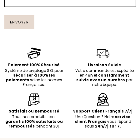
d
e
c
ENVOYER
o
n
t
a
Paiement 100% Sécurisé
Livraison Suivie
c
Système de cryptage SSL pour
Votre commande est expédiée
t
sécuriser à 100% les
en 48h et
constamment
paiements
selon les normes
suivie avec un numéro
par
Françaises.
notre équipe.
Satisfait ou Remboursé
Support Client Français 7/7j
Tous nos produits sont
Une Question ? Notre
service
garantis 100% satisfaits ou
client Français
vous répond
remboursés
pendant 30j.
sous
24h/7j sur 7.