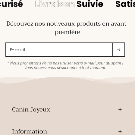
urisé
Livraison
Suivie
Sati
Découvez nos nouveaux produits en avant-
première
E-mail
* Nous promettons de ne pas utiliser votre e-mail pour du spam !
Vous pouvez vous désabonner à tout moment.
Canin Joyeux
Information