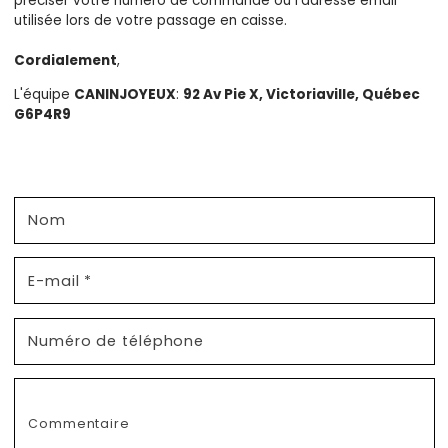
préciser votre numéro de commande ou l'adresse email
utilisée lors de votre passage en caisse.
Cordialement
,
L'équipe
CANINJOYEUX
:
92 Av Pie X, Victoriaville, Québec
G6P4R9
F
o
Nom
r
m
E-mail
*
u
l
Numéro de téléphone
a
i
r
Commentaire
e